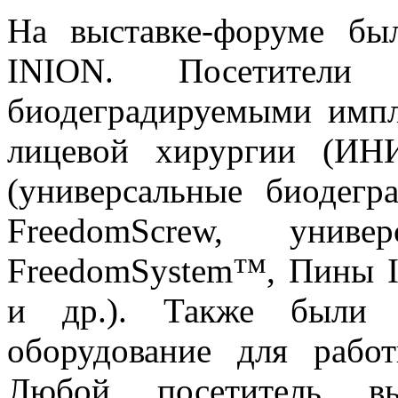
На выставке-форуме бы
INION. Посетители
биодеградируемыми импл
лицевой хирургии (ИН
(универсальные биодег
FreedomScrew, униве
FreedomSystem™, Пины I
и др.). Также были 
оборудование для рабо
Любой посетитель в